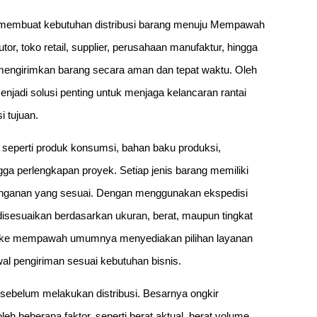
t membuat kebutuhan distribusi barang menuju Mempawah
tor, toko retail, supplier, perusahaan manufaktur, hingga
ngirimkan barang secara aman dan tepat waktu. Oleh
jadi solusi penting untuk menjaga kelancaran rantai
 tujuan.
 seperti produk konsumsi, bahan baku produksi,
ngga perlengkapan proyek. Setiap jenis barang memiliki
anganan yang sesuai. Dengan menggunakan ekspedisi
isesuaikan berdasarkan ukuran, berat, maupun tingkat
ial ke mempawah umumnya menyediakan pilihan layanan
al pengiriman sesuai kebutuhan bisnis.
sebelum melakukan distribusi. Besarnya ongkir
 beberapa faktor, seperti berat aktual, berat volume,