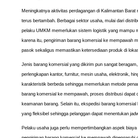
Meningkatnya aktivitas perdagangan di Kalimantan Bara
terus bertambah. Berbagai sektor usaha, mulai dari distribu
pelaku UMKM memerlukan sistem logistik yang mampu me
karena itu, pengiriman barang komersial ke mempawah men
pasok sekaligus memastikan ketersediaan produk di lokasi
Jenis barang komersial yang dikirim pun sangat beragam,
perlengkapan kantor, furnitur, mesin usaha, elektronik, hi
karakteristik berbeda sehingga memerlukan metode pen
barang komersial ke mempawah, proses distribusi dapat d
keamanan barang. Selain itu, ekspedisi barang komers
yang fleksibel sehingga pelanggan dapat menentukan jadw
Pelaku usaha juga perlu mempertimbangkan aspek biaya 
pengiriman barang komersial ke mempawah dipengaruhi oleh