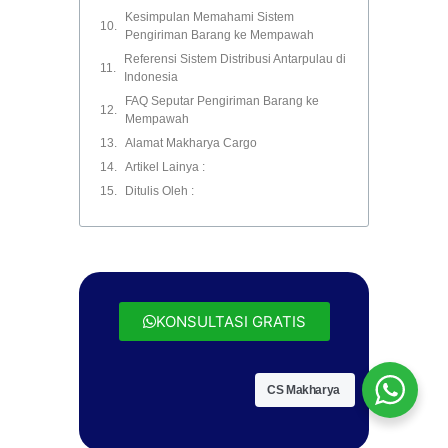
Kesimpulan Memahami Sistem
Pengiriman Barang ke Mempawah
Referensi Sistem Distribusi Antarpulau di
Indonesia
FAQ Seputar Pengiriman Barang ke
Mempawah
Alamat Makharya Cargo
Artikel Lainya :
Ditulis Oleh :
KONSULTASI GRATIS
CS Makharya