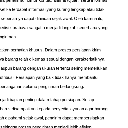
ama penerima, nomor kontak, alamat tujuan, serta informasi
etika terdapat informasi yang kurang lengkap atau tidak
sebenarnya dapat dihindari sejak awal. Oleh karena itu,
isi surabaya sangatta menjadi langkah sederhana yang
ngiriman.
patkan perhatian khusus. Dalam proses persiapan kirim
a barang telah dikemas sesuai dengan karakteristiknya
maupun barang dengan ukuran tertentu sering memerlukan
stribusi. Persiapan yang baik tidak hanya membantu
 penanganan selama pengiriman berlangsung.
di bagian penting dalam tahap persiapan. Setiap
 harus disampaikan kepada penyedia layanan agar barang
elah dipahami sejak awal, pengirim dapat mempersiapkan
sehingga proses pengiriman menjadi lebih efisien.