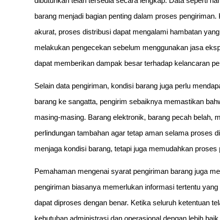
dibutuhkan telah tersedia secara lengkap. Data seperti n
barang menjadi bagian penting dalam proses pengiriman. K
akurat, proses distribusi dapat mengalami hambatan yang 
melakukan pengecekan sebelum menggunakan jasa eksped
dapat memberikan dampak besar terhadap kelancaran pe
Selain data pengiriman, kondisi barang juga perlu menda
barang ke sangatta, pengirim sebaiknya memastikan bahw
masing-masing. Barang elektronik, barang pecah belah, 
perlindungan tambahan agar tetap aman selama proses di
menjaga kondisi barang, tetapi juga memudahkan proses
Pemahaman mengenai syarat pengiriman barang juga menja
pengiriman biasanya memerlukan informasi tertentu yang
dapat diproses dengan benar. Ketika seluruh ketentuan t
kebutuhan administrasi dan operasional dengan lebih baik 