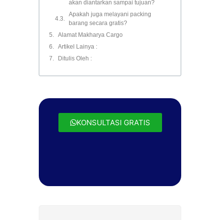
akan diantarkan sampai tujuan?
Apakah juga melayani packing
barang secara gratis?
Alamat Makharya Cargo
Artikel Lainya :
Ditulis Oleh :
KONSULTASI GRATIS