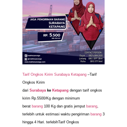
Tarif Ongkos Kirim Surabaya Ketapang
–Tarif
Ongkos Kirim
dari
Surabaya
ke
Ketapang
dengan tarif ongkos
kirim Rp.5500/Kg dengan minimum
berat
barang
100 Kg dan gratis jemput
barang
,
terlebih untuk estimasi waktu pengiriman
barang
3
hingga 4 Hari. terlebihTarif Ongkos