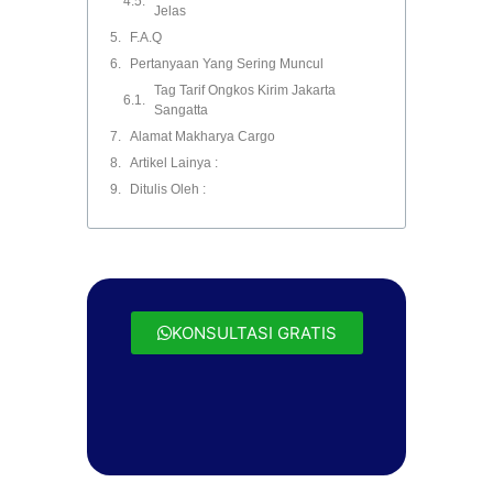
Jelas
F.A.Q
Pertanyaan Yang Sering Muncul
Tag Tarif Ongkos Kirim Jakarta
Sangatta
Alamat Makharya Cargo
Artikel Lainya :
Ditulis Oleh :
KONSULTASI GRATIS