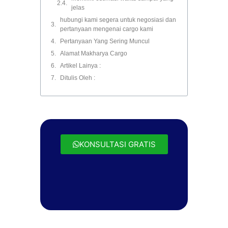
jelas
hubungi kami segera untuk negosiasi dan
pertanyaan mengenai cargo kami
Pertanyaan Yang Sering Muncul
Alamat Makharya Cargo
Artikel Lainya :
Ditulis Oleh :
KONSULTASI GRATIS