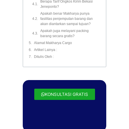
Berapa Tarif Ongkos Kirim Bekasi
Jeneponto?
Apakah benar Makharya punya
fasilitas penjemputan barang dan
akan diantarkan sampai tujuan?
Apakah juga melayani packing
barang secara gratis?
Alamat Makharya Cargo
Artikel Lainya :
Ditulis Oleh :
KONSULTASI GRATIS