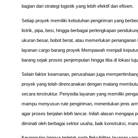
bagian dari strategi logistik yang lebih efektif dan efisien.
Setiap proyek memiliki kebutuhan pengiriman yang berbeda
listrik, pipa, besi, hingga berbagai perlengkapan penduk
ukuran besar, bobot berat, atau memerlukan penanganan k
layanan cargo barang proyek Mempawah menjadi keput
barang sejak proses penjemputan hingga tiba di lokasi tuj
Selain faktor keamanan, perusahaan juga mempertimbangk
proyek yang telah direncanakan dengan matang membutu
secara terstruktur. Penyedia layanan yang memiliki pen
mampu menyusun rute pengiriman, menentukan jenis armad
agar proses berjalan lebih lancar. Inilah alasan menga
diminati oleh berbagai sektor usaha, baik konstruksi, m
Keunggulan lainnya terletak pada fleksibilitas layanan ya