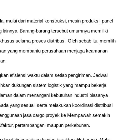
, mulai dari material konstruksi, mesin produksi, panel
ung lainnya. Barang-barang tersebut umumnya memiliki
husus selama proses distribusi. Oleh sebab itu, memilih
usan yang membantu perusahaan menjaga keamanan
uan.
an efisiensi waktu dalam setiap pengiriman. Jadwal
hkan dukungan sistem logistik yang mampu bekerja
galaman dalam menangani kebutuhan industri biasanya
a yang sesuai, serta melakukan koordinasi distribusi
pa penggunaan jasa cargo proyek ke Mempawah semakin
anufaktur, pertambangan, maupun perkebunan.
ng dapat disesuaikan dengan karakteristik barang. Mulai