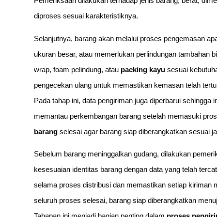
Pemeriksaan dilakukan terhadap jenis barang, berat, dimen
diproses sesuai karakteristiknya.
Selanjutnya, barang akan melalui proses pengemasan apa
ukuran besar, atau memerlukan perlindungan tambahan bi
wrap, foam pelindung, atau
packing kayu
sesuai kebutuh
pengecekan ulang untuk memastikan kemasan telah tertut
Pada tahap ini, data pengiriman juga diperbarui sehingga
memantau perkembangan barang setelah memasuki proses 
barang
selesai agar barang siap diberangkatkan sesuai ja
Sebelum barang meninggalkan gudang, dilakukan pemeri
kesesuaian identitas barang dengan data yang telah terc
selama proses distribusi dan memastikan setiap kiriman me
seluruh proses selesai, barang siap diberangkatkan menuj
Tahapan ini menjadi bagian penting dalam
proses pengir