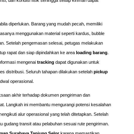
si, dan kondisi fisik sehingga setiap kiriman dapat
bila diperlukan. Barang yang mudah pecah, memiliki
asanya menggunakan material seperti kardus, bubble
an. Setelah pengemasan selesai, petugas melakukan
up rapat dan siap dipindahkan ke area
loading barang
.
 informasi mengenai
tracking
dapat digunakan untuk
distribusi. Seluruh tahapan dilakukan setelah
pickup
dwal operasional.
ksaan akhir terhadap dokumen pengiriman dan
atat. Langkah ini membantu mengurangi potensi kesalahan
ngikuti alur operasional yang telah ditetapkan. Setelah
u gudang transit atau pelabuhan sesuai rute pengiriman.
iman Surabaya Tanjung Selor
karena memastikan