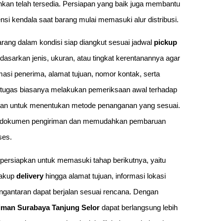
uhkan telah tersedia. Persiapan yang baik juga membantu
i kendala saat barang mulai memasuki alur distribusi.
arang dalam kondisi siap diangkut sesuai jadwal
pickup
dasarkan jenis, ukuran, atau tingkat kerentanannya agar
rmasi penerima, alamat tujuan, nomor kontak, serta
petugas biasanya melakukan pemeriksaan awal terhadap
 muatan untuk menentukan metode penanganan yang sesuai.
nan dokumen pengiriman dan memudahkan pembaruan
ses.
ipersiapkan untuk memasuki tahap berikutnya, yaitu
cakup
delivery
hingga alamat tujuan, informasi lokasi
engantaran dapat berjalan sesuai rencana. Dengan
iman Surabaya Tanjung Selor
dapat berlangsung lebih