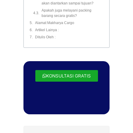
akan diantarkan sampai tujuan?
Apakah juga melayani packing
barang secara gratis?
Alamat Makharya Cargo
Artikel Lainya :
Ditulis Oleh :
KONSULTASI GRATIS