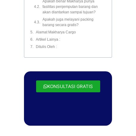
Apakah benar Makharya punya
fasilitas penjemputan barang dan
akan diantarkan sampai tujuan?
Apakah juga melayani packing
barang secara gratis?
Alamat Makharya Cargo
Artikel Lainya :
Ditulis Oleh :
KONSULTASI GRATIS