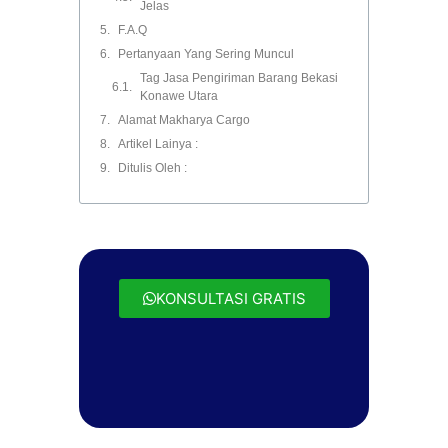
Jelas
F.A.Q
Pertanyaan Yang Sering Muncul
Tag Jasa Pengiriman Barang Bekasi
Konawe Utara
Alamat Makharya Cargo
Artikel Lainya :
Ditulis Oleh :
KONSULTASI GRATIS