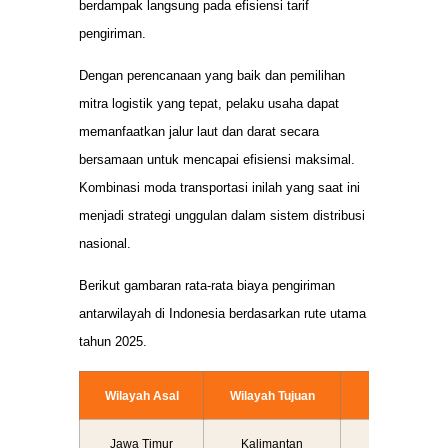
berdampak langsung pada efisiensi tarif
pengiriman.
Dengan perencanaan yang baik dan pemilihan
mitra logistik yang tepat, pelaku usaha dapat
memanfaatkan jalur laut dan darat secara
bersamaan untuk mencapai efisiensi maksimal.
Kombinasi moda transportasi inilah yang saat ini
menjadi strategi unggulan dalam sistem distribusi
nasional.
Berikut gambaran rata-rata biaya pengiriman
antarwilayah di Indonesia berdasarkan rute utama
tahun 2025.
Wilayah Asal
Wilayah Tujuan
Rata-rata Bi
Jawa Timur
Kalimantan
Rp 3.000 – 