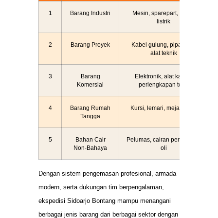
1
Barang Industri
Mesin, sparepart, panel
listrik
2
Barang Proyek
Kabel gulung, pipa besi,
alat teknik
3
Barang
Elektronik, alat kantor,
Komersial
perlengkapan toko
4
Barang Rumah
Kursi, lemari, meja, kasur
Tangga
5
Bahan Cair
Pelumas, cairan pembersih,
Non-Bahaya
oli
Dengan sistem pengemasan profesional, armada
modern, serta dukungan tim berpengalaman,
ekspedisi Sidoarjo Bontang mampu menangani
berbagai jenis barang dari berbagai sektor dengan