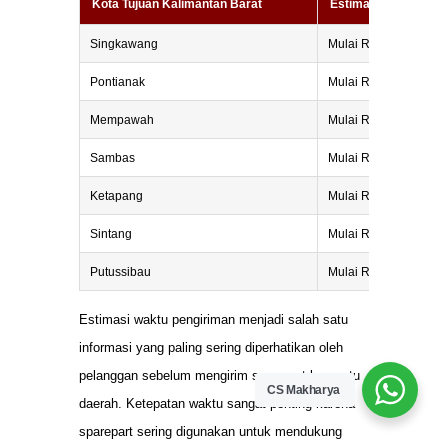
Kota Tujuan Kalimantan Barat
Estimasi Harga (Rp/
Singkawang
Mulai Rp6.500/Kg
Pontianak
Mulai Rp6.000/Kg
Mempawah
Mulai Rp6.500/Kg
Sambas
Mulai Rp7.000/Kg
Ketapang
Mulai Rp7.500/Kg
Sintang
Mulai Rp8.000/Kg
Putussibau
Mulai Rp9.000/Kg
Estimasi waktu pengiriman menjadi salah satu
informasi yang paling sering diperhatikan oleh
pelanggan sebelum mengirim sparepart ke suatu
CS Makharya
daerah. Ketepatan waktu sangat penting karena
sparepart sering digunakan untuk mendukung