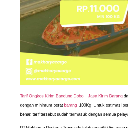
Tarif Ongkos Kirim Bandung Dobo
–
Jasa Kirim Barang
da
dengan minimum berat
barang
100Kg Untuk estimasi pe
benar, tarif tersebut sudah termasuk dengan semua pela
PT.Makharya Perkasa Transindo telah memiliki tim yang 