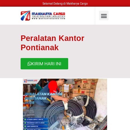
Selamat Datang di Makharya Cargo
Peralatan Kantor
Pontianak
KIRIM HARI INI