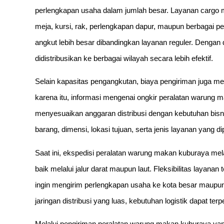
perlengkapan usaha dalam jumlah besar. Layanan cargo m
meja, kursi, rak, perlengkapan dapur, maupun berbagai 
angkut lebih besar dibandingkan layanan reguler. Deng
didistribusikan ke berbagai wilayah secara lebih efektif.
Selain kapasitas pengangkutan, biaya pengiriman juga me
karena itu, informasi mengenai ongkir peralatan warung m
menyesuaikan anggaran distribusi dengan kebutuhan bisni
barang, dimensi, lokasi tujuan, serta jenis layanan yang d
Saat ini, ekspedisi peralatan warung makan kuburaya mela
baik melalui jalur darat maupun laut. Fleksibilitas laya
ingin mengirim perlengkapan usaha ke kota besar maup
jaringan distribusi yang luas, kebutuhan logistik dapat terp
Melalui pengiriman peralatan warung makan kuburaya yan