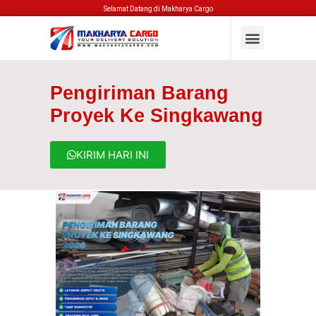
Selamat Datang di Makharya Cargo
Pengiriman Barang
Proyek Ke Singkawang
KIRIM HARI INI