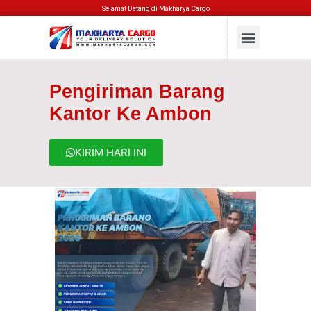
Selamat Datang di Makharya Cargo
Pengiriman Barang
Kantor Ke Ambon
KIRIM HARI INI