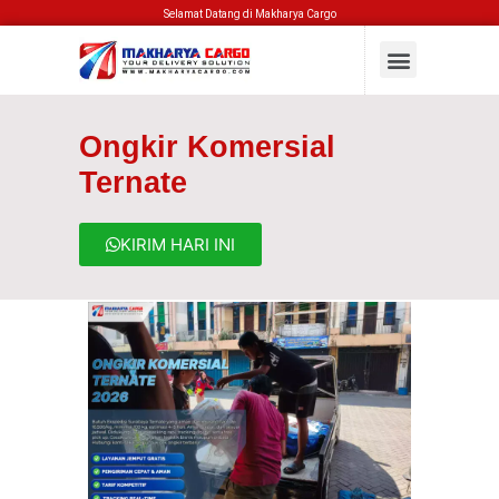
Selamat Datang di Makharya Cargo
Ongkir Komersial
Ternate
KIRIM HARI INI