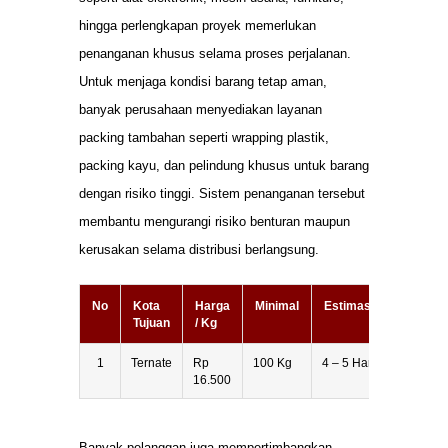
hingga perlengkapan proyek memerlukan
penanganan khusus selama proses perjalanan.
Untuk menjaga kondisi barang tetap aman,
banyak perusahaan menyediakan layanan
packing tambahan seperti wrapping plastik,
packing kayu, dan pelindung khusus untuk barang
dengan risiko tinggi. Sistem penanganan tersebut
membantu mengurangi risiko benturan maupun
kerusakan selama distribusi berlangsung.
No
Kota
Harga
Minimal
Estimasi
Tujuan
/ Kg
1
Ternate
Rp
100 Kg
4 – 5 Hari
16.500
Banyak pelanggan juga mempertimbangkan