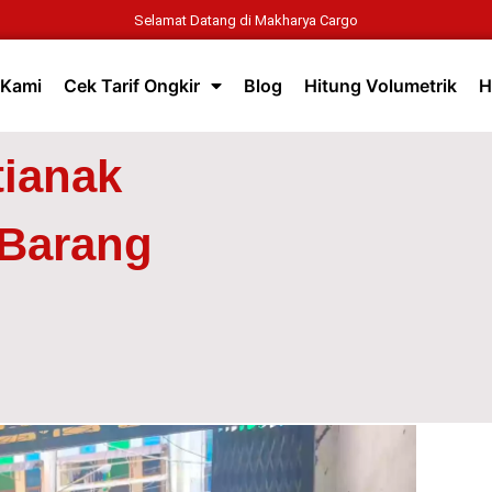
Selamat Datang di Makharya Cargo
 Kami
Cek Tarif Ongkir
Blog
Hitung Volumetrik
H
tianak
 Barang