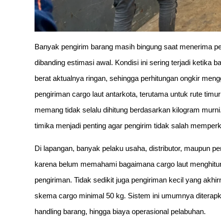
Banyak pengirim barang masih bingung saat menerima per
dibanding estimasi awal. Kondisi ini sering terjadi ketika 
berat aktualnya ringan, sehingga perhitungan ongkir m
pengiriman cargo laut antarkota, terutama untuk rute timu
memang tidak selalu dihitung berdasarkan kilogram murn
timika menjadi penting agar pengirim tidak salah memperki
Di lapangan, banyak pelaku usaha, distributor, maupun p
karena belum memahami bagaimana cargo laut menghitung
pengiriman. Tidak sedikit juga pengiriman kecil yang akhi
skema cargo minimal 50 kg. Sistem ini umumnya diterapk
handling barang, hingga biaya operasional pelabuhan.