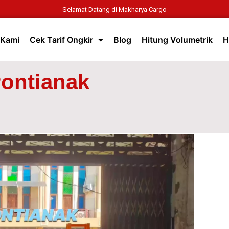
Selamat Datang di Makharya Cargo
 Kami
Cek Tarif Ongkir
Blog
Hitung Volumetrik
H
ontianak