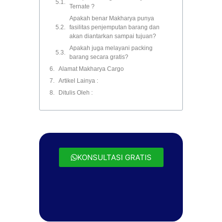
Ternate ?
Apakah benar Makharya punya
fasilitas penjemputan barang dan
akan diantarkan sampai tujuan?
Apakah juga melayani packing
barang secara gratis?
Alamat Makharya Cargo
Artikel Lainya :
Ditulis Oleh :
KONSULTASI GRATIS