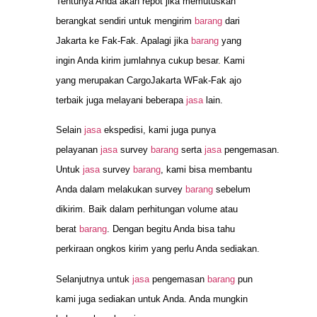
Tentunya Anda akan repot jika memutuskan
berangkat sendiri untuk mengirim
barang
dari
Jakarta ke Fak-Fak. Apalagi jika
barang
yang
ingin Anda kirim jumlahnya cukup besar. Kami
yang merupakan CargoJakarta WFak-Fak ajo
terbaik juga melayani beberapa
jasa
lain.
Selain
jasa
ekspedisi, kami juga punya
pelayanan
jasa
survey
barang
serta
jasa
pengemasan.
Untuk
jasa
survey
barang
, kami bisa membantu
Anda dalam melakukan survey
barang
sebelum
dikirim. Baik dalam perhitungan volume atau
berat
barang
. Dengan begitu Anda bisa tahu
perkiraan ongkos kirim yang perlu Anda sediakan.
Selanjutnya untuk
jasa
pengemasan
barang
pun
kami juga sediakan untuk Anda. Anda mungkin