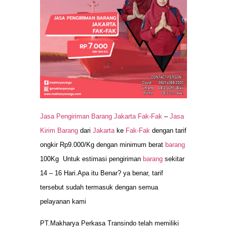
Jasa Pengiriman Barang Jakarta Fak-Fak
–
Jasa
Kirim Barang
dari
Jakarta
ke
Fak-Fak
dengan tarif
ongkir Rp9.000/Kg dengan minimum berat
barang
100Kg Untuk estimasi pengiriman
barang
sekitar
14 – 16 Hari.Apa itu Benar? ya benar, tarif
tersebut sudah termasuk dengan semua
pelayanan kami
PT.Makharya Perkasa Transindo telah memiliki