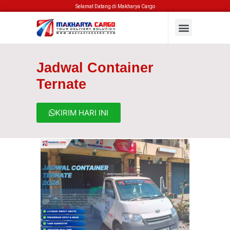
Selamat Datang di Makharya Cargo
Jadwal Container
Ternate
KIRIM HARI INI