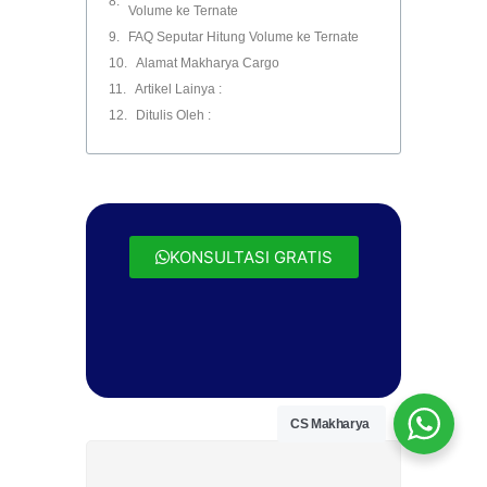
Volume ke Ternate
FAQ Seputar Hitung Volume ke Ternate
Alamat Makharya Cargo
Artikel Lainya :
Ditulis Oleh :
KONSULTASI GRATIS
CS Makharya