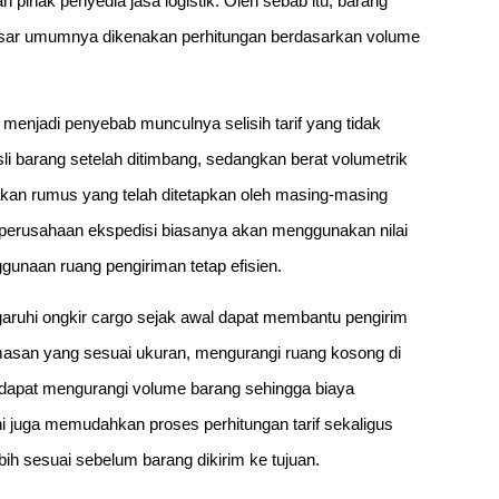
 pihak penyedia jasa logistik. Oleh sebab itu, barang
 besar umumnya dikenakan perhitungan berdasarkan volume
 menjadi penyebab munculnya selisih tarif yang tidak
li barang setelah ditimbang, sedangkan berat volumetrik
akan rumus yang telah ditetapkan oleh masing-masing
h, perusahaan ekspedisi biasanya akan menggunakan nilai
ggunaan ruang pengiriman tetap efisien.
ruhi ongkir cargo sejak awal dapat membantu pengirim
masan yang sesuai ukuran, mengurangi ruang kosong di
n dapat mengurangi volume barang sehingga biaya
ni juga memudahkan proses perhitungan tarif sekaligus
h sesuai sebelum barang dikirim ke tujuan.