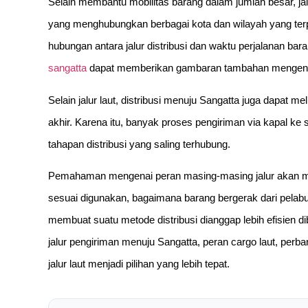
Selain membantu mobilitas barang dalam jumlah besar, jalur
yang menghubungkan berbagai kota dan wilayah yang ter
hubungan antara jalur distribusi dan waktu perjalanan ba
sangatta
dapat memberikan gambaran tambahan mengenai 
Selain jalur laut, distribusi menuju Sangatta juga dapat me
akhir. Karena itu, banyak proses pengiriman via kapal k
tahapan distribusi yang saling terhubung.
Pemahaman mengenai peran masing-masing jalur akan me
sesuai digunakan, bagaimana barang bergerak dari pelabuh
membuat suatu metode distribusi dianggap lebih efisien d
jalur pengiriman menuju Sangatta, peran cargo laut, perba
jalur laut menjadi pilihan yang lebih tepat.