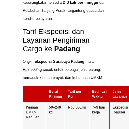
keberangkatan tersedia
2–3 kali per minggu
dari
Pelabuhan Tanjung Perak, tergantung cuaca dan
kondisi pelayaran.
Tarif Ekspedisi dan
Layanan Pengiriman
Cargo ke
Padang
Ongkir
ekspedisi Surabaya Padang
mulai
Rp7.500/kg cocok untuk berbagai jenis barang,
termasuk kiriman proyek dan kebutuhan UMKM.
Berat
Tarif per
Estimasi
Jenis
Kiriman
Kg
Waktu
Layanan
Kiriman
50–249
Rp6.500/kg
7–9 hari
Ekspedisi
UMKM
kg
kerja
Reguler
Reguler