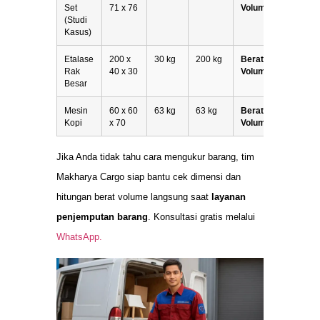
Set
71 x 76
Volume
(Studi
Kasus)
Etalase
200 x
30 kg
200 kg
Berat
Rak
40 x 30
Volume
Besar
Mesin
60 x 60
63 kg
63 kg
Berat
Kopi
x 70
Volume
Jika Anda tidak tahu cara mengukur barang, tim
Makharya Cargo siap bantu cek dimensi dan
hitungan berat volume langsung saat
layanan
penjemputan barang
. Konsultasi gratis melalui
WhatsApp.