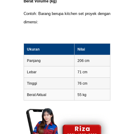
Berat Volume (kg)
Contoh: Barang berupa kitchen set proyek dengan
dimensi:
Ukuran
Nilai
Panjang
206 cm
Lebar
71 cm
Tinggi
76 cm
Berat Aktual
55 kg