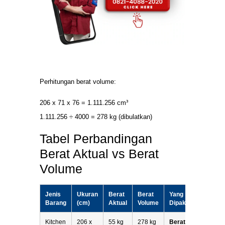
Perhitungan berat volume:
206 x 71 x 76 = 1.111.256 cm³
1.111.256 ÷ 4000 = 278 kg (dibulatkan)
Tabel Perbandingan
Berat Aktual vs Berat
Volume
Jenis
Ukuran
Berat
Berat
Yang
Barang
(cm)
Aktual
Volume
Dipakai
Kitchen
206 x
55 kg
278 kg
Berat