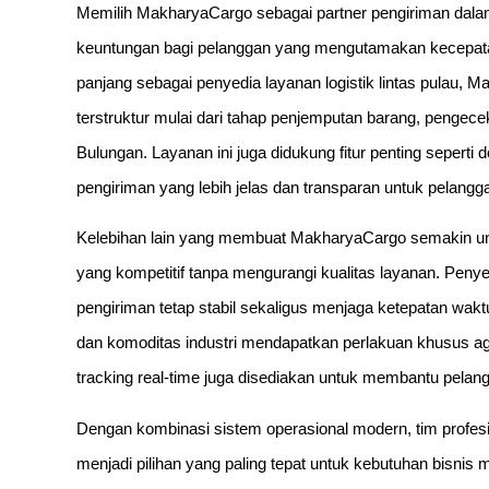
Memilih MakharyaCargo sebagai partner pengiriman dal
keuntungan bagi pelanggan yang mengutamakan kecepata
panjang sebagai penyedia layanan logistik lintas pulau,
terstruktur mulai dari tahap penjemputan barang, peng
Bulungan. Layanan ini juga didukung fitur penting seperti 
pengiriman yang lebih jelas dan transparan untuk pelangg
Kelebihan lain yang membuat MakharyaCargo semakin un
yang kompetitif tanpa mengurangi kualitas layanan. Penyesu
pengiriman tetap stabil sekaligus menjaga ketepatan waktu
dan komoditas industri mendapatkan perlakuan khusus aga
tracking real-time juga disediakan untuk membantu pela
Dengan kombinasi sistem operasional modern, tim profes
menjadi pilihan yang paling tepat untuk kebutuhan bisni