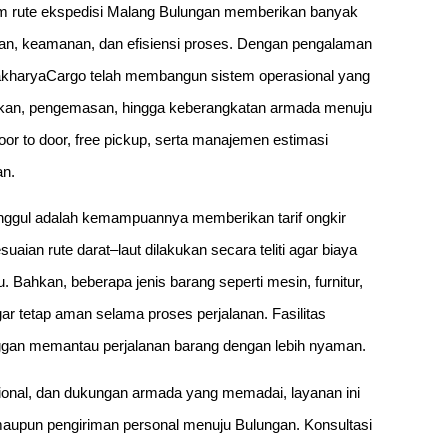
am rute ekspedisi Malang Bulungan memberikan banyak
n, keamanan, dan efisiensi proses. Dengan pengalaman
 MakharyaCargo telah membangun sistem operasional yang
ecekan, pengemasan, hingga keberangkatan armada menuju
door to door, free pickup, serta manajemen estimasi
an.
ggul adalah kemampuannya memberikan tarif ongkir
aian rute darat–laut dilakukan secara teliti agar biaya
. Bahkan, beberapa jenis barang seperti mesin, furnitur,
r tetap aman selama proses perjalanan. Fasilitas
nggan memantau perjalanan barang dengan lebih nyaman.
ional, dan dukungan armada yang memadai, layanan ini
s maupun pengiriman personal menuju Bulungan. Konsultasi