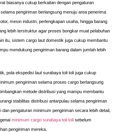
berat biasanya cukup berkaitan dengan pengaturan
o selama pengiriman berlangsung menuju area penerima
otor, mesin industri, perlengkapan usaha, hingga barang
ng lebih terstruktur agar proses bongkar muat pelabuhan
ain itu, sistem cargo laut domestik juga cukup membantu
mampu mendukung pengiriman barang dalam jumlah lebih
, pola ekspedisi laut surabaya toli toli juga cukup
n minimum pengiriman selama proses cargo berlangsung
rtimbangkan metode distribusi yang mampu membantu
rangi stabilitas distribusi antarpulau selama pengiriman
 dan pengaturan minimum pengiriman secara lebih detail,
ngenai
minimum cargo surabaya toli toli
sebelum
uhan pengiriman mereka.