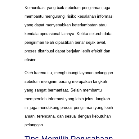
Komunikasi yang baik sebelum pengiriman juga
membantu mengurangi risiko kesalahan informasi
yang dapat menyebabkan keterlambatan atau
kendala operasional lainnya. Ketika seluruh data
pengiriman telah dipastikan benar sejak awal,
proses distribusi dapat berjalan lebih efektif dan
efisien.
Oleh karena itu, menghubungi layanan pelanggan
sebelum mengirim barang merupakan langkah
yang sangat bermanfaat. Selain membantu
memperoleh informasi yang lebih jelas, langkah
ini juga mendukung proses pengiriman yang lebih
aman, terencana, dan sesuai dengan kebutuhan
pelanggan.
Tips Memilih Perusahaan