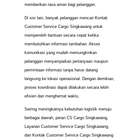
memberikan rasa aman bagi pelanggan.
Di sisi lain, banyak pelanggan mencari Kontak
Customer Service Cargo Singkawang untuk
memperoleh bantuan secara cepat ketika
membutuhkan informasi tambahan. Akses
komunikasi yang mudah memungkinkan
pelanggan menyampaikan pertanyaan maupun
permintaan informasi tanpa harus datang
langsung ke lokasi operasional. Dengan demikian,
proses koordinasi dapat dilakukan secara lebih
efisien dan menghemat waktu.
Seiring meningkatnya kebutuhan logistik menuju
berbagai daerah, peran CS Cargo Singkawang,
Layanan Customer Service Cargo Singkawang,
dan Kontak Customer Service Cargo Singkawang