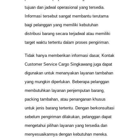
tujuan dan jadwal operasional yang tersedia.
Informasi tersebut sangat membantu terutama
bagi pelanggan yang memiliki kebutuhan
distribusi barang secara terjadwal atau memiliki
target waktu tertentu dalam proses pengiriman.
Tidak hanya memberikan informasi dasar, Kontak
Customer Service Cargo Singkawang juga dapat
digunakan untuk menanyakan layanan tambahan
yang mungkin diperlukan. Beberapa pelanggan
membutuhkan layanan penjemputan barang,
packing tambahan, atau penanganan khusus
untuk jenis barang tertentu. Dengan berkonsultasi
sebelum pengiriman dilakukan, pelanggan dapat
mengetahui pilihan layanan yang tersedia dan
menyesuaikannya dengan kebutuhan mereka.