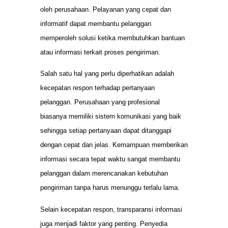
oleh perusahaan. Pelayanan yang cepat dan
informatif dapat membantu pelanggan
memperoleh solusi ketika membutuhkan bantuan
atau informasi terkait proses pengiriman.
Salah satu hal yang perlu diperhatikan adalah
kecepatan respon terhadap pertanyaan
pelanggan. Perusahaan yang profesional
biasanya memiliki sistem komunikasi yang baik
sehingga setiap pertanyaan dapat ditanggapi
dengan cepat dan jelas. Kemampuan memberikan
informasi secara tepat waktu sangat membantu
pelanggan dalam merencanakan kebutuhan
pengiriman tanpa harus menunggu terlalu lama.
Selain kecepatan respon, transparansi informasi
juga menjadi faktor yang penting. Penyedia