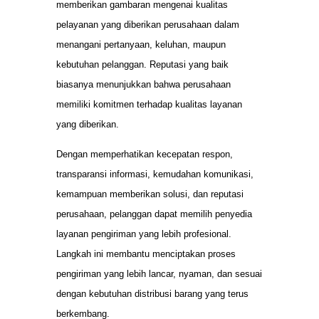
memberikan gambaran mengenai kualitas
pelayanan yang diberikan perusahaan dalam
menangani pertanyaan, keluhan, maupun
kebutuhan pelanggan. Reputasi yang baik
biasanya menunjukkan bahwa perusahaan
memiliki komitmen terhadap kualitas layanan
yang diberikan.
Dengan memperhatikan kecepatan respon,
transparansi informasi, kemudahan komunikasi,
kemampuan memberikan solusi, dan reputasi
perusahaan, pelanggan dapat memilih penyedia
layanan pengiriman yang lebih profesional.
Langkah ini membantu menciptakan proses
pengiriman yang lebih lancar, nyaman, dan sesuai
dengan kebutuhan distribusi barang yang terus
berkembang.