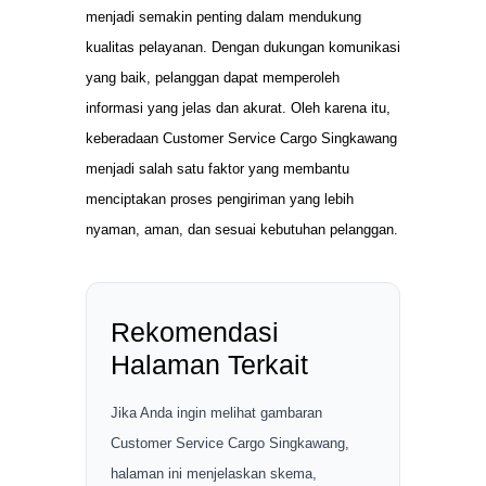
menjadi semakin penting dalam mendukung
kualitas pelayanan. Dengan dukungan komunikasi
yang baik, pelanggan dapat memperoleh
informasi yang jelas dan akurat. Oleh karena itu,
keberadaan Customer Service Cargo Singkawang
menjadi salah satu faktor yang membantu
menciptakan proses pengiriman yang lebih
nyaman, aman, dan sesuai kebutuhan pelanggan.
Rekomendasi
Halaman Terkait
Jika Anda ingin melihat gambaran
Customer Service Cargo Singkawang,
halaman ini menjelaskan skema,