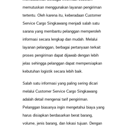
memutuskan menggunakan layanan pengiriman
tertentu. Oleh karena itu, keberadaan Customer
Service Cargo Singkawang menjadi salah satu
sarana yang membantu pelanggan memperoleh
informasi secara lengkap dan mudah. Melalui
layanan pelanggan, berbagai pertanyaan terkait
proses pengiriman dapat dijawab dengan lebih
jelas sehingga pelanggan dapat mempersiapkan
kebutuhan logistik secara lebih baik.
Salah satu informasi yang paling sering dicari
melalui Customer Service Cargo Singkawang
adalah detail mengenai tarif pengiriman.
Pelanggan biasanya ingin mengetahui biaya yang
harus disiapkan berdasarkan berat barang,
volume, jenis barang, dan lokasi tujuan. Dengan