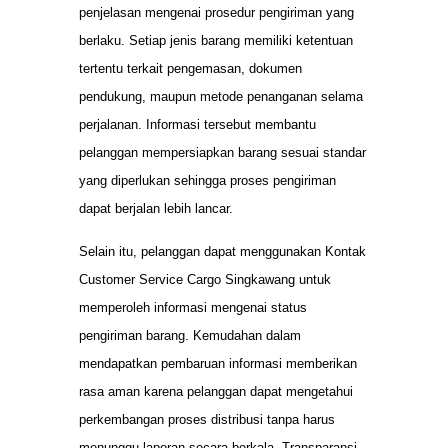
penjelasan mengenai prosedur pengiriman yang
berlaku. Setiap jenis barang memiliki ketentuan
tertentu terkait pengemasan, dokumen
pendukung, maupun metode penanganan selama
perjalanan. Informasi tersebut membantu
pelanggan mempersiapkan barang sesuai standar
yang diperlukan sehingga proses pengiriman
dapat berjalan lebih lancar.
Selain itu, pelanggan dapat menggunakan Kontak
Customer Service Cargo Singkawang untuk
memperoleh informasi mengenai status
pengiriman barang. Kemudahan dalam
mendapatkan pembaruan informasi memberikan
rasa aman karena pelanggan dapat mengetahui
perkembangan proses distribusi tanpa harus
menunggu laporan secara berkala. Transparansi