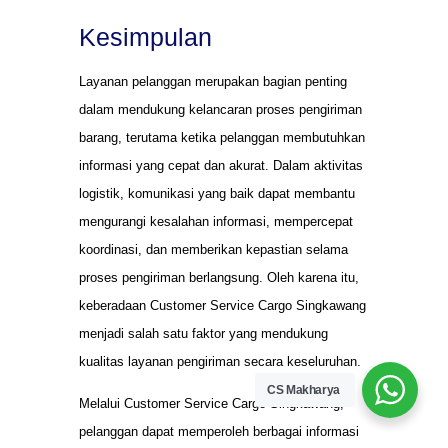
Kesimpulan
Layanan pelanggan merupakan bagian penting
dalam mendukung kelancaran proses pengiriman
barang, terutama ketika pelanggan membutuhkan
informasi yang cepat dan akurat. Dalam aktivitas
logistik, komunikasi yang baik dapat membantu
mengurangi kesalahan informasi, mempercepat
koordinasi, dan memberikan kepastian selama
proses pengiriman berlangsung. Oleh karena itu,
keberadaan Customer Service Cargo Singkawang
menjadi salah satu faktor yang mendukung
kualitas layanan pengiriman secara keseluruhan.
CS Makharya
Melalui Customer Service Cargo Singkawang,
pelanggan dapat memperoleh berbagai informasi