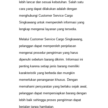
lebih lancar dan sesuai kebutuhan. Salah satu
cara yang dapat dilakukan adalah dengan
menghubungi Customer Service Cargo
Singkawang untuk memperoleh informasi yang
lengkap mengenai layanan yang tersedia.
Melalui Customer Service Cargo Singkawang,
pelanggan dapat memperoleh penjelasan
mengenai prosedur pengiriman yang harus
dipenuhi sebelum barang dikirim. Informasi ini
penting karena setiap jenis barang memiliki
karakteristik yang berbeda dan mungkin
memerlukan penanganan khusus. Dengan
memahami persyaratan yang berlaku sejak awal,
pelanggan dapat mempersiapkan barang dengan
lebih baik sehingga proses pengiriman dapat
berjalan tanpa hambatan.