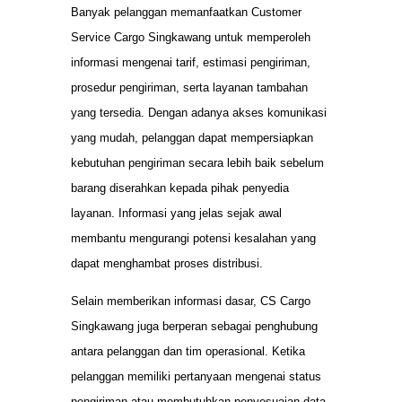
Banyak pelanggan memanfaatkan Customer
Service Cargo Singkawang untuk memperoleh
informasi mengenai tarif, estimasi pengiriman,
prosedur pengiriman, serta layanan tambahan
yang tersedia. Dengan adanya akses komunikasi
yang mudah, pelanggan dapat mempersiapkan
kebutuhan pengiriman secara lebih baik sebelum
barang diserahkan kepada pihak penyedia
layanan. Informasi yang jelas sejak awal
membantu mengurangi potensi kesalahan yang
dapat menghambat proses distribusi.
Selain memberikan informasi dasar, CS Cargo
Singkawang juga berperan sebagai penghubung
antara pelanggan dan tim operasional. Ketika
pelanggan memiliki pertanyaan mengenai status
pengiriman atau membutuhkan penyesuaian data