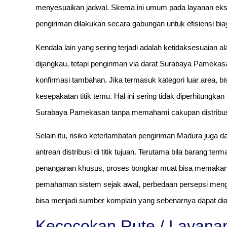
menyesuaikan jadwal. Skema ini umum pada layanan eks
pengiriman dilakukan secara gabungan untuk efisiensi bia
Kendala lain yang sering terjadi adalah ketidaksesuaian al
dijangkau, tetapi pengiriman via darat Surabaya Pameka
konfirmasi tambahan. Jika termasuk kategori luar area, b
kesepakatan titik temu. Hal ini sering tidak diperhitungka
Surabaya Pamekasan tanpa memahami cakupan distribus
Selain itu, risiko keterlambatan pengiriman Madura juga 
antrean distribusi di titik tujuan. Terutama bila barang 
penanganan khusus, proses bongkar muat bisa memakan wa
pemahaman sistem sejak awal, perbedaan persepsi men
bisa menjadi sumber komplain yang sebenarnya dapat dian
Kecocokan Rute / Layana