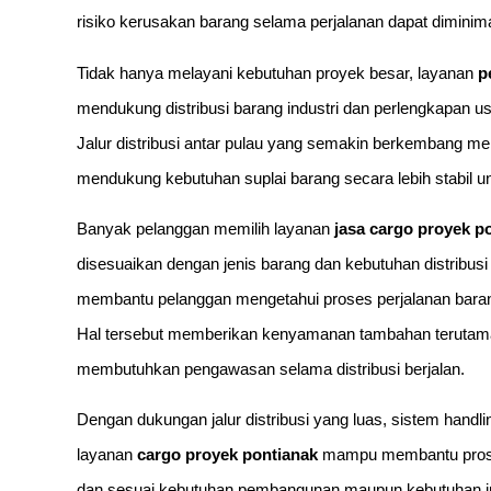
risiko kerusakan barang selama perjalanan dapat diminima
Tidak hanya melayani kebutuhan proyek besar, layanan
p
mendukung distribusi barang industri dan perlengkapan u
Jalur distribusi antar pulau yang semakin berkembang m
mendukung kebutuhan suplai barang secara lebih stabil
Banyak pelanggan memilih layanan
jasa cargo proyek p
disesuaikan dengan jenis barang dan kebutuhan distribusi 
membantu pelanggan mengetahui proses perjalanan baran
Hal tersebut memberikan kenyamanan tambahan terutama
membutuhkan pengawasan selama distribusi berjalan.
Dengan dukungan jalur distribusi yang luas, sistem handl
layanan
cargo proyek pontianak
mampu membantu proses 
dan sesuai kebutuhan pembangunan maupun kebutuhan indu