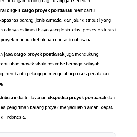
pertimbangan penting bagi pelanggan sebelum
enai
ongkir cargo proyek pontianak
membantu
asitas barang, jenis armada, dan jalur distribusi yang
danya estimasi biaya yang lebih jelas, proses distribusi
an proyek maupun kebutuhan operasional usaha.
an
jasa cargo proyek pontianak
juga mendukung
a kebutuhan proyek skala besar ke berbagai wilayah
ing membantu pelanggan mengetahui proses perjalanan
ng.
busi industri, layanan
ekspedisi proyek pontianak
dan
es pengiriman barang proyek menjadi lebih aman, cepat,
 di Indonesia.