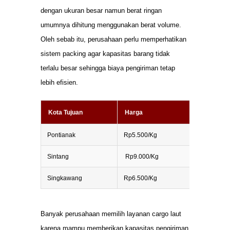
dengan ukuran besar namun berat ringan
umumnya dihitung menggunakan berat volume.
Oleh sebab itu, perusahaan perlu memperhatikan
sistem packing agar kapasitas barang tidak
terlalu besar sehingga biaya pengiriman tetap
lebih efisien.
Kota Tujuan
Harga
Berat Mi
Pontianak
Rp5.500/Kg
50 Kg
Sintang
Rp9.000/Kg
50 Kg
Singkawang
Rp6.500/Kg
50 Kg
Banyak perusahaan memilih layanan cargo laut
karena mampu memberikan kapasitas pengiriman