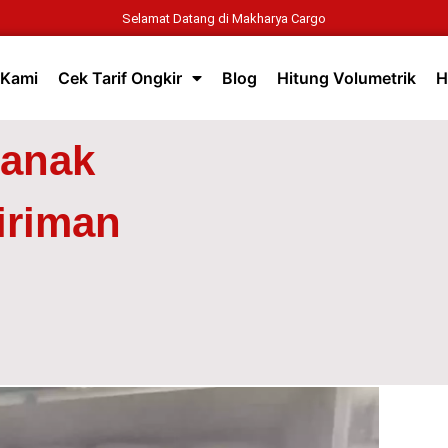
Selamat Datang di Makharya Cargo
 Kami
Cek Tarif Ongkir
Blog
Hitung Volumetrik
H
ianak
iriman