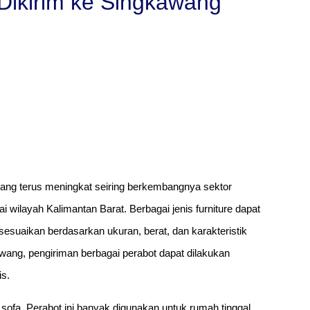
 Dikirim ke Singkawang
wang terus meningkat seiring berkembangnya sektor
 wilayah Kalimantan Barat. Berbagai jenis furniture dapat
esuaikan berdasarkan ukuran, berat, dan karakteristik
wang, pengiriman berbagai perabot dapat dilakukan
is.
ah sofa. Perabot ini banyak digunakan untuk rumah tinggal,