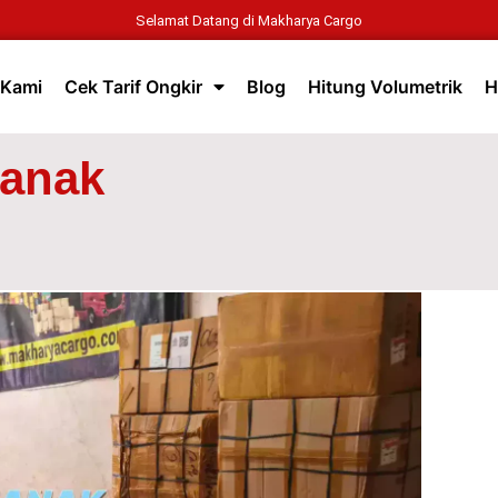
Selamat Datang di Makharya Cargo
 Kami
Cek Tarif Ongkir
Blog
Hitung Volumetrik
H
ianak