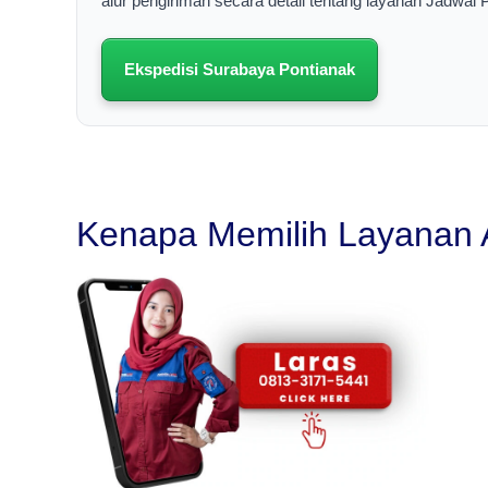
alur pengiriman secara detail tentang layanan Jadwal
Ekspedisi Surabaya Pontianak
Kenapa Memilih Layanan 