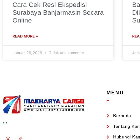
Cara Cek Resi Ekspedisi
Ba
Surabaya Banjarmasin Secara
Di
Online
Su
READ MORE »
REA
Januari 26, 2026
Tidak ada komentar
Janu
MENU
Beranda
Tentang Kam
Hubungi Ka