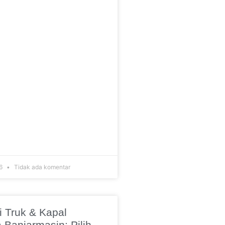
26
Tidak ada komentar
i Truk & Kapal
 Banjarmasin: Pilih