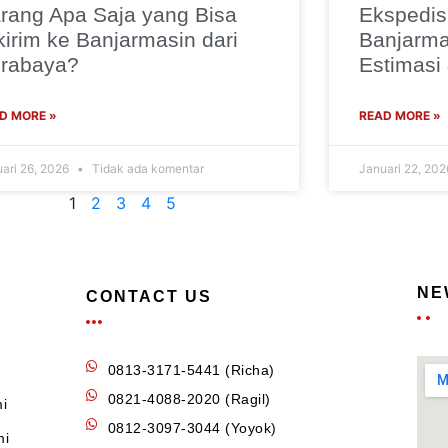
rang Apa Saja yang Bisa
Ekspedis
kirim ke Banjarmasin dari
Banjarmas
rabaya?
Estimasi
D MORE »
READ MORE »
ari 26, 2026
Tidak ada komentar
Januari 22, 20
1
2
3
4
5
NE
CONTACT US
0813-3171-5441 (Richa)
0821-4088-2020 (Ragil)
i
0812-3097-3044 (Yoyok)
mi