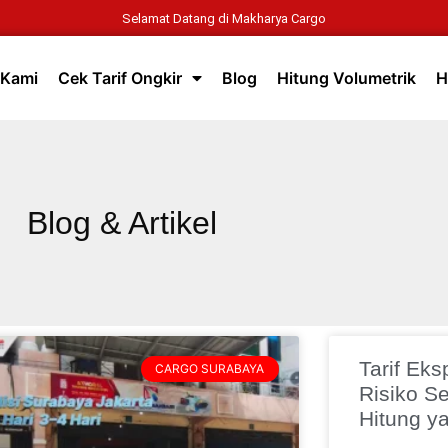
Selamat Datang di Makharya Cargo
 Kami
Cek Tarif Ongkir
Blog
Hitung Volumetrik
H
Blog & Artikel
Tarif Eks
CARGO SURABAYA
Risiko Se
Hitung y