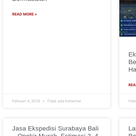
READ MORE »
Ek
Be
Ha
REA
Februari 4, 2026
Tidak ada komentar
Febr
Jasa Ekspedisi Surabaya Bali
La
– Ongkir Murah, Estimasi 3–4
Be