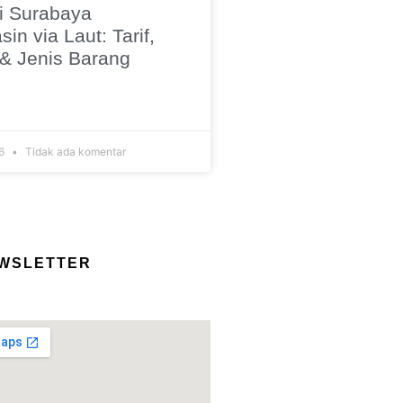
i Surabaya
in via Laut: Tarif,
 & Jenis Barang
26
Tidak ada komentar
WSLETTER