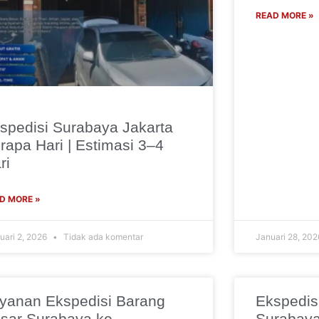
READ MORE »
spedisi Surabaya Jakarta
rapa Hari | Estimasi 3–4
ri
D MORE »
uari 2, 2026
Tidak ada komentar
Januari 28, 20
yanan Ekspedisi Barang
Ekspedis
sar Surabaya ke
Surabaya