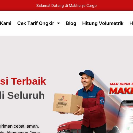
Selamat Datang di Makharya Cargo
 Kami
Cek Tarif Ongkir
Blog
Hitung Volumetrik
H
si Terbaik
i Seluruh
iriman cepat, aman,
esia, khususnya Jawa