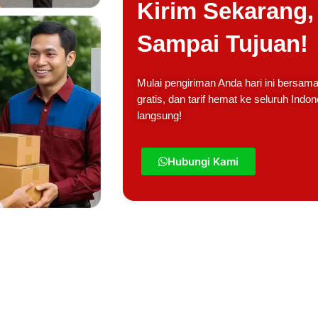
Kirim Sekarang
Sampai Tujuan!
Mulai pengiriman Anda hari ini bersa
gratis, dan tarif hemat ke seluruh Indo
langsung!
Hubungi Kami