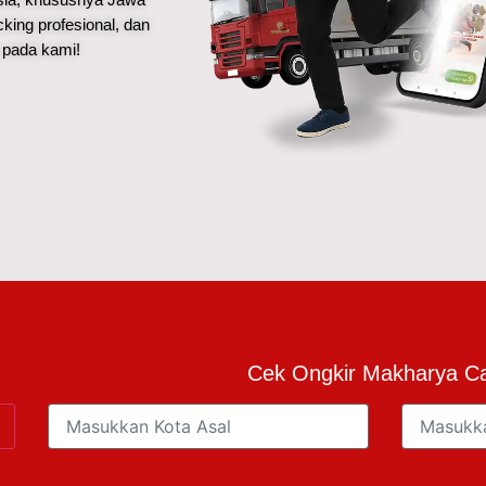
acking profesional, dan
 pada kami!
Cek Ongkir Makharya C