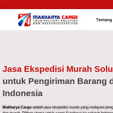
Tentang
Jasa Ekspedisi Murah Solu
untuk Pengiriman Barang d
Indonesia
Makharya Cargo
adalah jasa ekspedisi murah yang melayani peng
dan murah. Pilihan utama untuk cargo Surabaya ke seluruh Indon