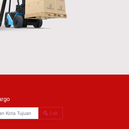
argo
Cek