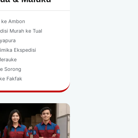
t ke Ambon
disi Murah ke Tual
ayapura
imika Ekspedisi
Merauke
ke Sorong
 ke Fakfak